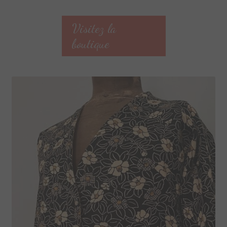
Plan du site
Visitez la
Plan du site
boutique
Points de vente
Politique de confidentialité
Une envie particulière
Vous aimez Tissumi,