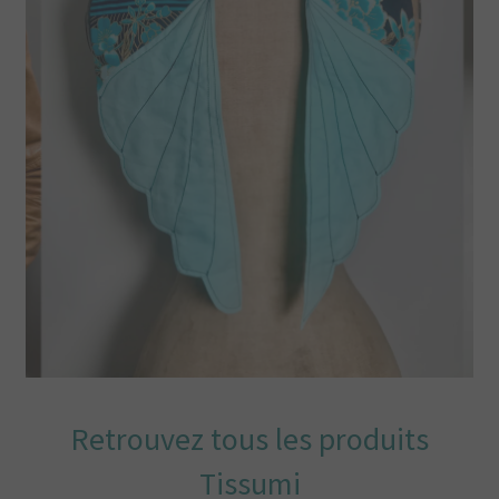
La boutique Tissumi
Livraison
Love Nani Iro et jolis tissus
Mentions légales
Mon compte
Nous contacter
Offrez une carte cadeau
Retrouvez tous les produits
Panier
Tissumi