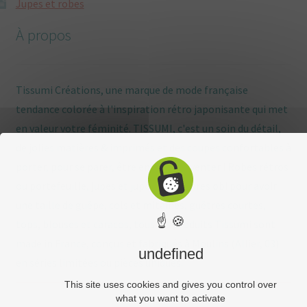
Jupes et robes
À propos
Tissumi Créations, une marque de mode française
tendance colorée à l'inspiration rétro japonisante qui met
en valeur votre féminité. TISSUMI, c'est un soin du détail,
de jolies matières & imprimés et des coupes confortables à
porter, pour se parer, être enviée, s'inventer ! Robes rétros
ou portefeuille, jupes et jupons, ceintures obi pour avoir
une taille de guêpe, cols et mitaines, guêtres courtes,
☝ 🍪
tops, blouses et caracos, tous les produits Tissumi sont
made in France, conçus et fabriqués à Moulins (Allier, 03)
undefined
en séries limitées ou pièces uniques.
This site uses cookies and gives you control over
what you want to activate