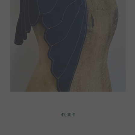
Etole Ailes japon vague hokusai
43,00
€