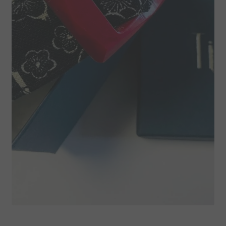
Ceinture tissu coton fleuri noir bleu marine et boucle