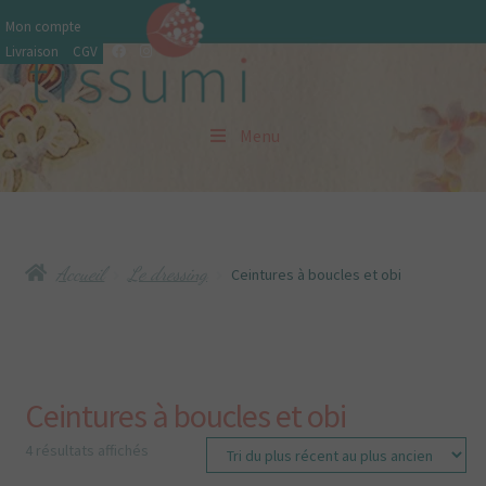
Aller
Aller
Mon compte
à
au
Livraison
CGV
la
contenu
navigation
Menu
Accueil
CGV
Accueil
Le dressing
Ceintures à boucles et obi
Chez Tissumi
Choisir sa taille
Ceintures à boucles et obi
Commande
Trié
4 résultats affichés
du