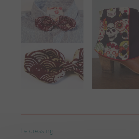
22,00
€
45,00
€
Le dressing