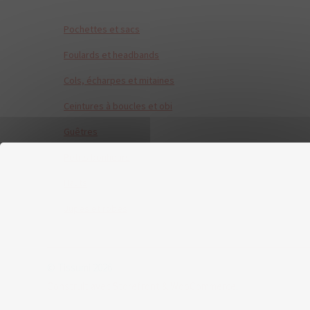
Pochettes et sacs
Foulards et headbands
Cols, écharpes et mitaines
Ceintures à boucles et obi
Guêtres
Petits bonheurs
Hauts
Jupes et robes
© Tissumi 2026
Construit avec Storefront & WooCommerce
.