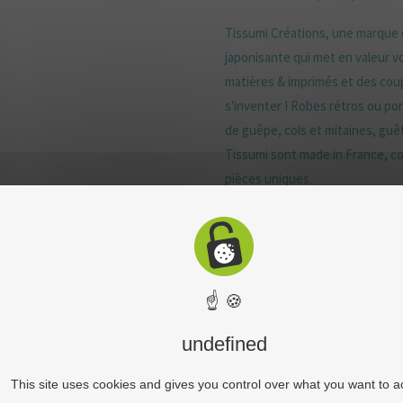
Tissumi Créations, une marque d
japonisante qui met en valeur vo
matières & imprimés et des coup
s'inventer ! Robes rétros ou port
de guêpe, cols et mitaines, guê
Tissumi sont made in France, con
pièces uniques.
☝ 🍪
undefined
This site uses cookies and gives you control over what you want to a