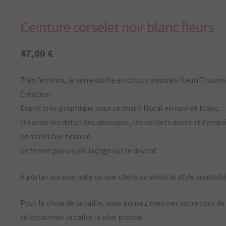
Ceinture corselet noir blanc fleurs
47,00
€
Très féminin, le serre-taille en coton japonais fleuri Tissum
Création.
Esprit très graphique pour ce motif floral en noir et blanc.
On aime les détail des découpes, les oeillets dorés et l’em
en simili cuir texturé.
Se ferme par un joli laçage sur le devant.
A porter sur une robe ou une chemise selon le style souhaité
Pour le choix de la taille, vous pouvez mesurer votre tour de 
sélectionner la taille la plus proche.