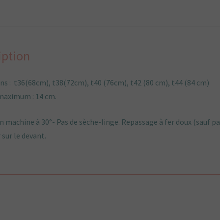
corselet
noir
blanc
fleurs
iption
s : t36(68cm), t38(72cm), t40 (76cm), t42 (80 cm), t44 (84 cm)
maximum : 14 cm.
n machine à 30°- Pas de sèche-linge. Repassage à fer doux (sauf pa
r sur le devant.