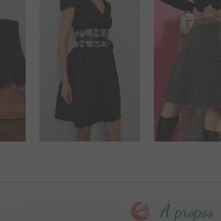
90,00
€
80,00
€
À propos