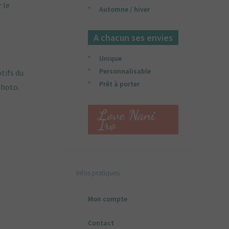
 le
Automne / hiver
.
A chacun ses envies
Unique
Personnalisable
tifs du
Prêt à porter
photo.
Love Nani
Iro
Infos pratiques
Mon compte
Contact