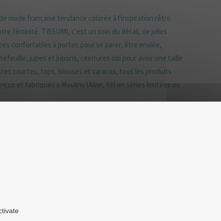
e mode française tendance colorée à l'inspiration rétro
tre féminité. TISSUMI, c'est un soin du détail, de jolies
es confortables à porter, pour se parer, être enviée,
efeuille, jupes et jupons, ceintures obi pour avoir une taille
tres courtes, tops, blouses et caracos, tous les produits
çus et fabriqués à Moulins (Allier, 03) en séries limitées ou
ctivate