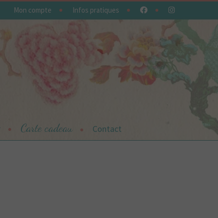
Mon compte
Infos pratiques
Carte cadeau
r
Contact
contacter
Offrez une carte cadeau
Panier
Plan du site
Plan du site
sumi,