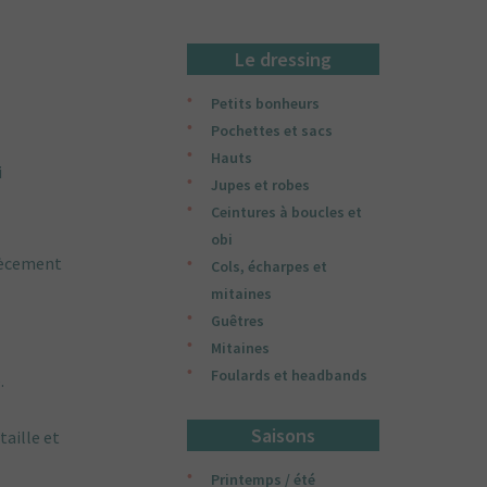
Le dressing
Petits bonheurs
Pochettes et sacs
Hauts
i
Jupes et robes
Ceintures à boucles et
obi
piècement
Cols, écharpes et
mitaines
Guêtres
Mitaines
Foulards et headbands
.
Saisons
taille et
Printemps / été