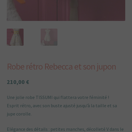
Plan du site
Plan du site
Points de vente
Politique de confidentialité
Robe rétro Rebecca et son jupon
Une envie particulière
210,00
€
Vous aimez Tissumi,
Une jolie robe TISSUMI qui flattera votre féminité !
Esprit rétro, avec son buste ajusté jusqu’à la taille et sa
jupe corolle.
Elégance des détails : petites manches, décolleté V dans le