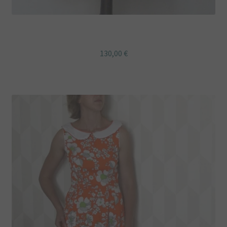
Robe rétro Suzanne « Love Nani Iro » turquoise
130,00
€