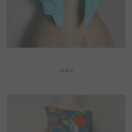
Etole Ailes tissu bleu japonais fleuri
43,00
€