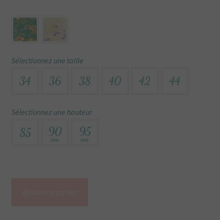
Sélectionnez une taille
Sélectionnez une hauteur
quantité
Ajouter au panier
de
Robe