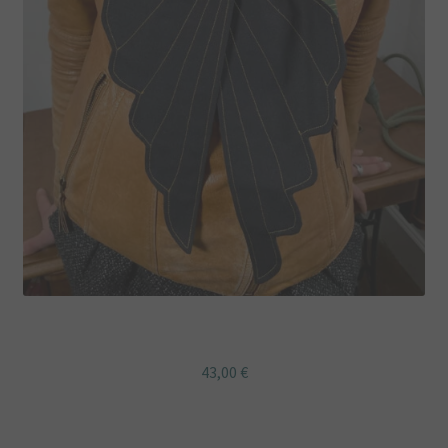
Etole Ailes tissu noir japonais paon
43,00
€