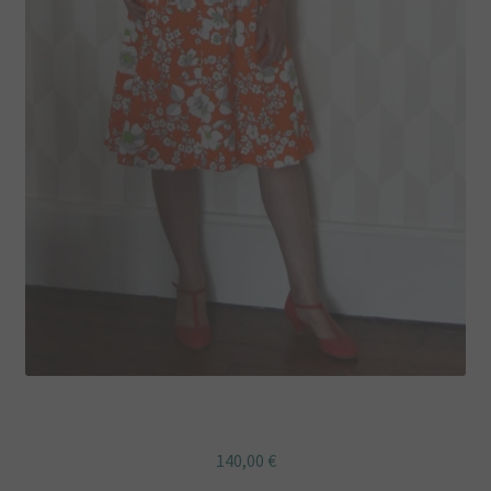
Robe rétro à col claudine ARLETTE
140,00
€