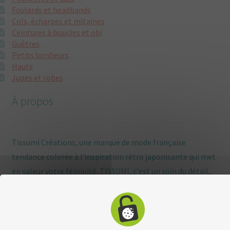
Foulards et headbands
Cols, écharpes et mitaines
Ceintures à boucles et obi
Guêtres
Petits bonheurs
Hauts
Jupes et robes
À propos
Tissumi Créations, une marque de mode française
tendance colorée à l'inspiration rétro japonisante qui met
en valeur votre féminité. TISSUMI, c'est un soin du détail,
de jolies matières & imprimés et des coupes confortables à
porter, pour se parer, être enviée, s'inventer ! Robes rétros
ou portefeuille, jupes et jupons, ceintures obi pour avoir
une taille de guêpe, cols et mitaines, guêtres courtes,