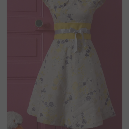
La boutique Tissumi
Livraison
Love Nani Iro et jolis tissus
Mentions légales
Mon compte
Nous contacter
Offrez une carte cadeau
Panier