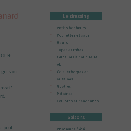
canard
Le dressing
Petits bonheurs
Pochettes et sacs
Hauts
Jupes et robes
ssoire
Ceintures à boucles et
obi
ongues ou
Cols, écharpes et
mitaines
Guêtres
, motif
Mitaines
ré.
Foulards et headbands
Saisons
nc peut-
Printemps / été