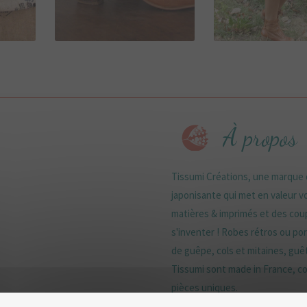
45,00
€
90,00
€
À propos
Tissumi Créations, une marque d
japonisante qui met en valeur vo
matières & imprimés et des coup
s'inventer ! Robes rétros ou port
de guêpe, cols et mitaines, guê
Tissumi sont made in France, con
pièces uniques.