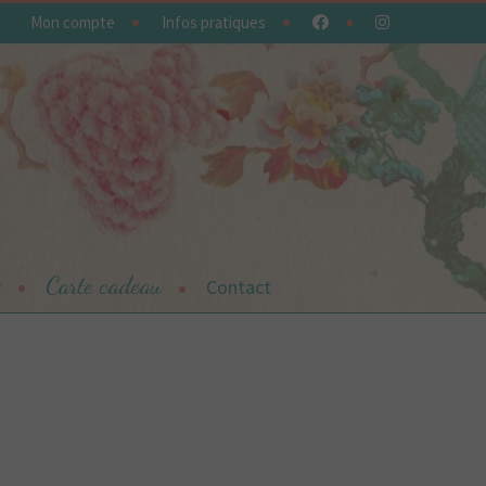
Mon compte
Infos pratiques
Carte cadeau
r
Contact
contacter
Offrez une carte cadeau
Panier
Plan du site
Plan du site
sumi,