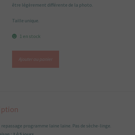
être légèrement différente de la photo.
Taille unique.
1 en stock
quantité
Ajouter au panier
de
Mitaines
a
revers
en
Laine
iption
bouillie
canard
 repassage programme laine laine. Pas de sèche-linge.
et
aison : 3 à
5 jours