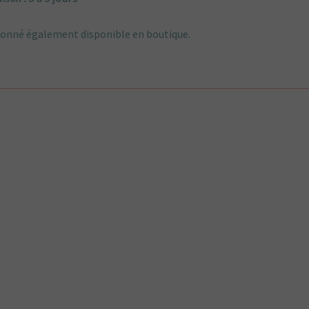
motif
Liberty
donné également disponible en boutique.