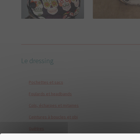
38,00
€
37,00
€
Le dressing
Pochettes et sacs
Foulards et headbands
Cols, écharpes et mitaines
Ceintures à boucles et obi
Guêtres