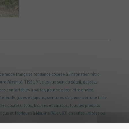
e mode française tendance colorée à l'inspiration rétro
tre féminité. TISSUMI, c'est un soin du détail, de jolies
es confortables à porter, pour se parer, être enviée,
efeuille, jupes et jupons, ceintures obi pour avoir une taille
tres courtes, tops, blouses et caracos, tous les produits
çus et fabriqués à Moulins (Allier, 03) en séries limitées ou