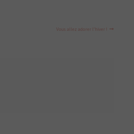
Article
Vous allez adorer l’hiver !
suivant :