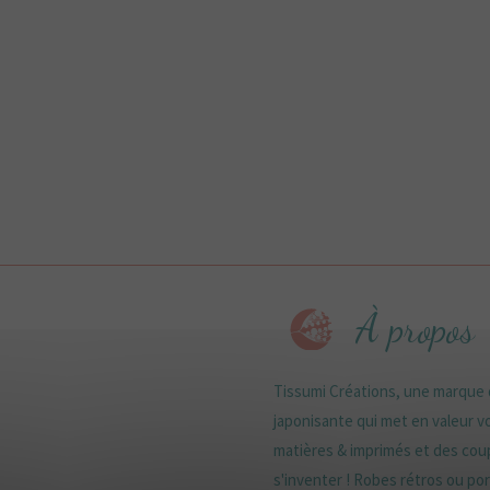
À propos
Tissumi Créations, une marque d
japonisante qui met en valeur vo
matières & imprimés et des coup
s'inventer ! Robes rétros ou port