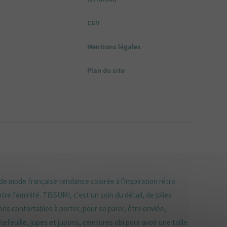
CGV
Mentions légales
Plan du site
e mode française tendance colorée à l'inspiration rétro
tre féminité. TISSUMI, c'est un soin du détail, de jolies
es confortables à porter, pour se parer, être enviée,
efeuille, jupes et jupons, ceintures obi pour avoir une taille