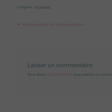
Catégorie :
Actualités
Navigation
Article
Fleurs à porter, les broches textiles !
de
précédent :
l’article
Laisser un commentaire
Vous devez
vous connecter
pour publier un comme