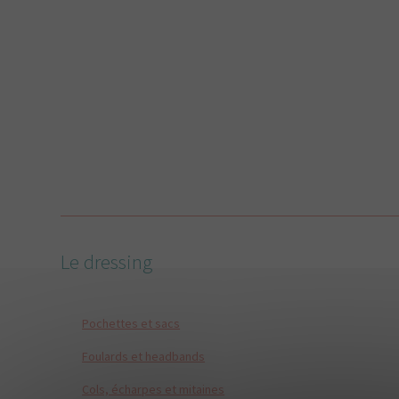
Le dressing
Pochettes et sacs
Foulards et headbands
Cols, écharpes et mitaines