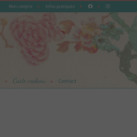
Mon compte
Infos pratiques
Carte cadeau
r
Contact
contacter
Offrez une carte cadeau
Panier
Plan du site
Plan du site
sumi,