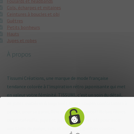
Foulards et headbands
Cols, écharpes et mitaines
Ceintures à boucles et obi
Guêtres
Petits bonheurs
Hauts
Jupes et robes
À propos
Tissumi Créations, une marque de mode française
tendance colorée à l'inspiration rétro japonisante qui met
en valeur votre féminité. TISSUMI, c'est un soin du détail,
de jolies matières & imprimés et des coupes confortables à
porter, pour se parer, être enviée, s'inventer ! Robes rétros
ou portefeuille, jupes et jupons, ceintures obi pour avoir
une taille de guêpe, cols et mitaines, guêtres courtes,