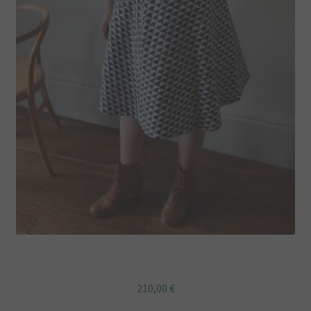
Robe rétro asymétrique effet cache coeur
210,00
€