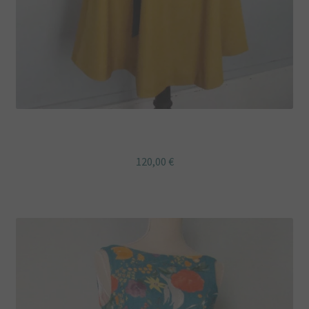
Plan du site
Plan du site
Points de vente
Politique de confidentialité
Robe rétro midi coton jaune moutarde
120,00
€
Une envie particulière
Vous aimez Tissumi,