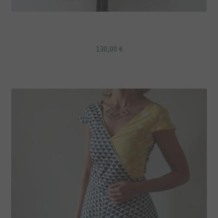
Robe rétro Suzanne « Love Nani Iro » turquoise
130,00
€