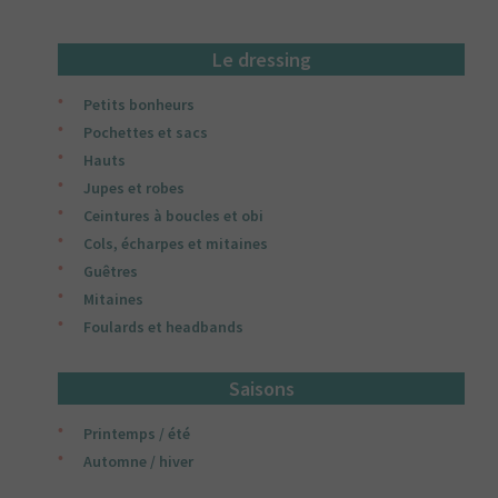
plus
récent
Le dressing
au
Petits bonheurs
plus
Pochettes et sacs
ancien
Hauts
Jupes et robes
Ceintures à boucles et obi
Cols, écharpes et mitaines
Guêtres
Mitaines
Foulards et headbands
Saisons
Printemps / été
Automne / hiver