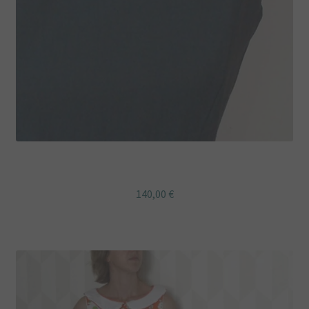
Robe rétro à col Claudine Liberty MITSI
140,00
€