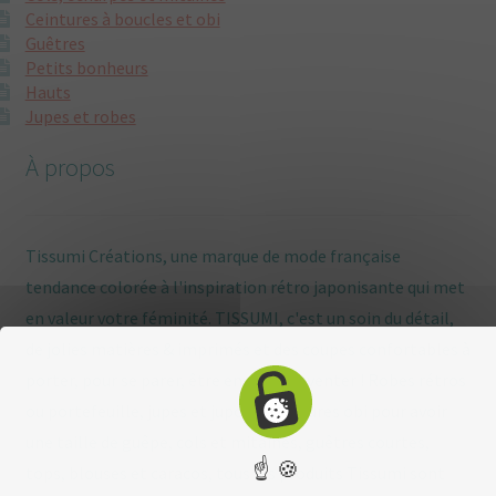
Ceintures à boucles et obi
Guêtres
Petits bonheurs
Hauts
Jupes et robes
À propos
Tissumi Créations, une marque de mode française
tendance colorée à l'inspiration rétro japonisante qui met
en valeur votre féminité. TISSUMI, c'est un soin du détail,
de jolies matières & imprimés et des coupes confortables à
porter, pour se parer, être enviée, s'inventer ! Robes rétros
ou portefeuille, jupes et jupons, ceintures obi pour avoir
une taille de guêpe, cols et mitaines, guêtres courtes,
☝ 🍪
tops, blouses et caracos, tous les produits Tissumi sont