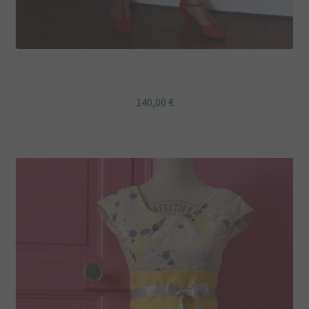
Robe rétro à col claudine ARLETTE
140,00
€