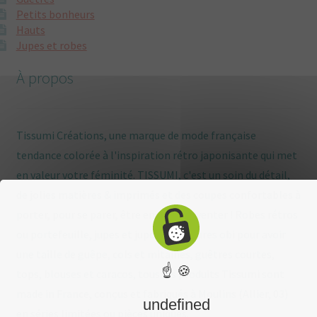
Petits bonheurs
Hauts
Jupes et robes
À propos
Tissumi Créations, une marque de mode française
tendance colorée à l'inspiration rétro japonisante qui met
en valeur votre féminité. TISSUMI, c'est un soin du détail,
de jolies matières & imprimés et des coupes confortables à
porter, pour se parer, être enviée, s'inventer ! Robes rétros
ou portefeuille, jupes et jupons, ceintures obi pour avoir
une taille de guêpe, cols et mitaines, guêtres courtes,
☝ 🍪
tops, blouses et caracos, tous les produits Tissumi sont
made in France, conçus et fabriqués à Moulins (Allier, 03)
undefined
en séries limitées ou pièces uniques.