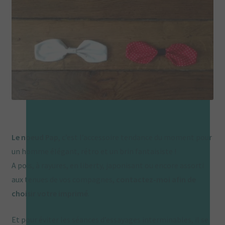
La boutique Tissumi
Livraison
Love Nani Iro et jolis tissus
Mentions légales
Mon compte
Le noeud Pap
, c’est l’accessoire tendance du moment pour
Nous contacter
un homme élégant, rétro et un brin fantaisiste !
A pois, à rayures, en liberty, japonisant ou encore assorti
Offrez une carte cadeau
aux tenues de vos compagnes,
contactez-moi afin de
choisir votre imprimé
.
Panier
Et pour éviter les séances d’essayages interminables, il se