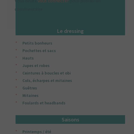
Vous devez
vous connecter
pour publier un
commentaire.
Le dressing
Petits bonheurs
Pochettes et sacs
Hauts
Jupes et robes
Ceintures à boucles et obi
Cols, écharpes et mitaines
Guêtres
Mitaines
Foulards et headbands
Saisons
Printemps / été