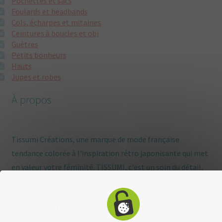
Pochettes et sacs
Foulards et headbands
Cols, écharpes et mitaines
Ceintures à boucles et obi
Guêtres
Petits bonheurs
Hauts
Jupes et robes
À propos
Tissumi Créations, une marque de mode française
tendance colorée à l'inspiration rétro japonisante qui met
en valeur votre féminité. TISSUMI, c'est un soin du détail,
de jolies matières & imprimés et des coupes confortables à
porter, pour se parer, être enviée, s'inventer ! Robes rétros
ou portefeuille, jupes et jupons, ceintures obi pour avoir