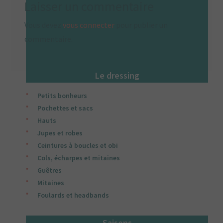
Laisser un commentaire
Vous devez
vous connecter
pour publier un
commentaire.
Le dressing
Petits bonheurs
Pochettes et sacs
Hauts
Jupes et robes
Ceintures à boucles et obi
Cols, écharpes et mitaines
Guêtres
Mitaines
Foulards et headbands
Saisons