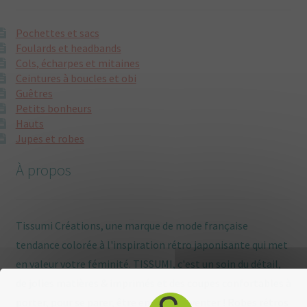
Pochettes et sacs
Foulards et headbands
Cols, écharpes et mitaines
Ceintures à boucles et obi
Guêtres
Petits bonheurs
Hauts
Jupes et robes
À propos
Tissumi Créations, une marque de mode française
tendance colorée à l'inspiration rétro japonisante qui met
en valeur votre féminité. TISSUMI, c'est un soin du détail,
de jolies matières & imprimés et des coupes confortables à
porter, pour se parer, être enviée, s'inventer ! Robes rétros