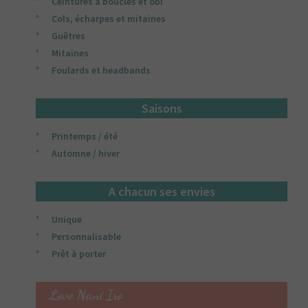
Ceintures à boucles et obi
Cols, écharpes et mitaines
Guêtres
Mitaines
Foulards et headbands
Saisons
Printemps / été
Automne / hiver
A chacun ses envies
Unique
Personnalisable
Prêt à porter
Love Nani Iro