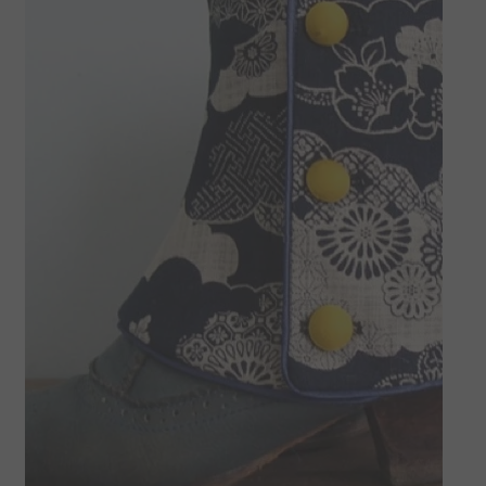
La boutique Tissumi
Livraison
Love Nani Iro et jolis tissus
Mentions légales
Mon compte
Nous contacter
Offrez une carte cadeau
Panier