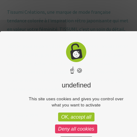
Tissumi Créations, une marque de mode française
tendance colorée à l'inspiration rétro japonisante qui met
en valeur votre féminité. TISSUMI, c'est un soin du détail,
de jolies matières & imprimés et des coupes confortables à
porter, pour se parer, être enviée, s'inventer ! Robes rétros
ou portefeuille, jupes et jupons, ceintures obi pour avoir
une taille de guêpe, cols et mitaines, guêtres courtes,
☝ 🍪
tops, blouses et caracos, tous les produits Tissumi sont
made in France, conçus et fabriqués à Moulins (Allier, 03)
undefined
en séries limitées ou pièces uniques.
This site uses cookies and gives you control over
what you want to activate
© Tissumi 2026
OK, accept all
Construit avec Storefront & WooCommerce
.
Deny all cookies