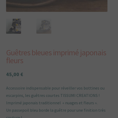
Plan du site
Plan du site
Points de vente
Politique de confidentialité
Guêtres bleues imprimé japonais
fleurs
Une envie particulière
45,00
€
Vous aimez Tissumi,
Accessoire indispensable pour réveiller vos bottines ou
escarpins, les guêtres courtes TISSUMI CREATIONS !
Imprimé japonais traditionnel « nuages et fleurs ».
Un passepoil bleu borde la guêtre pour une finition très
couture !