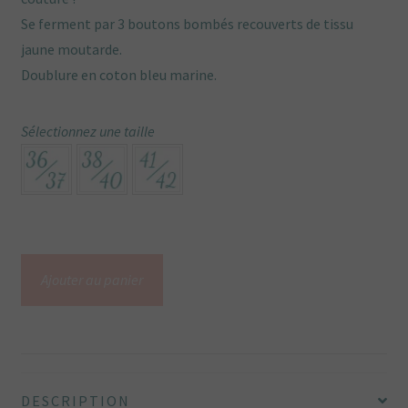
Se ferment par 3 boutons bombés recouverts de tissu
jaune moutarde.
Doublure en coton bleu marine.
Sélectionnez une taille
quantité
Ajouter au panier
de
Guêtres
bleues
imprimé
japonais
DESCRIPTION