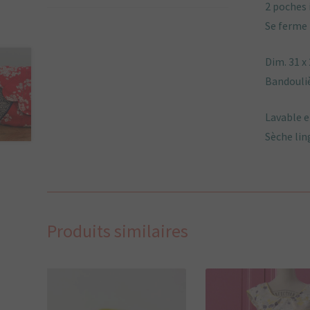
2 poches 
Se ferme 
Dim. 31 x 
Bandouliè
Lavable e
Sèche lin
Produits similaires