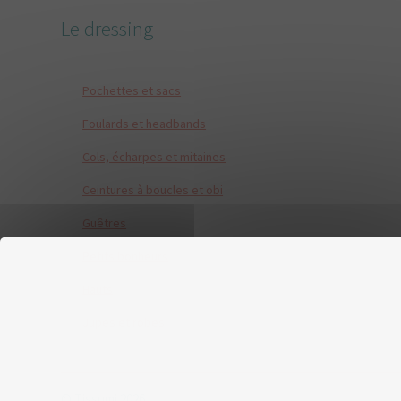
Le dressing
Pochettes et sacs
Foulards et headbands
Cols, écharpes et mitaines
Ceintures à boucles et obi
Guêtres
Petits bonheurs
Hauts
Jupes et robes
© Tissumi 2026