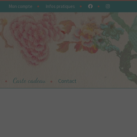
Mon compte
Infos pratiques
Carte cadeau
r
Contact
contacter
Offrez une carte cadeau
Panier
Plan du site
Plan du site
sumi,