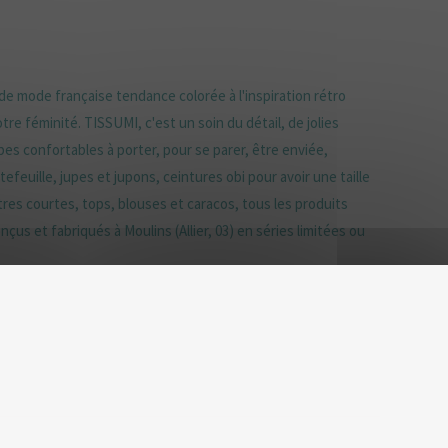
e mode française tendance colorée à l'inspiration rétro
tre féminité. TISSUMI, c'est un soin du détail, de jolies
es confortables à porter, pour se parer, être enviée,
efeuille, jupes et jupons, ceintures obi pour avoir une taille
tres courtes, tops, blouses et caracos, tous les produits
çus et fabriqués à Moulins (Allier, 03) en séries limitées ou