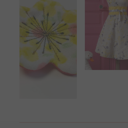
210,00
€
21,00
€