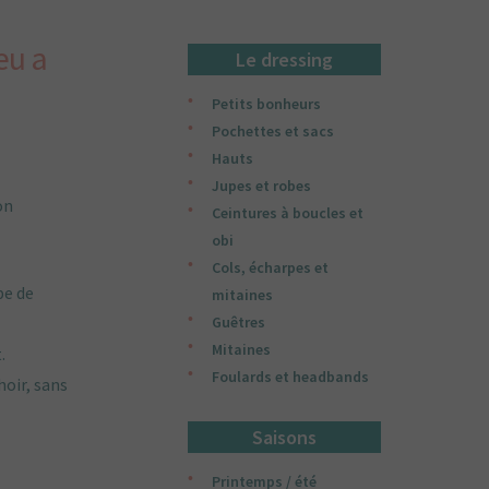
eu a
Le dressing
Petits bonheurs
Pochettes et sacs
Hauts
Jupes et robes
on
Ceintures à boucles et
obi
Cols, écharpes et
pe de
mitaines
Guêtres
Mitaines
.
Foulards et headbands
hoir, sans
Saisons
Printemps / été