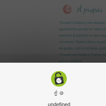
À propos
Tissumi Créations, une marque d
japonisante qui met en valeur vo
matières & imprimés et des coup
s'inventer ! Robes rétros ou port
de guêpe, cols et mitaines, guê
Tissumi sont made in France, con
pièces uniques.
☝ 🍪
undefined