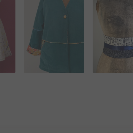
33,00
€
180,00
€