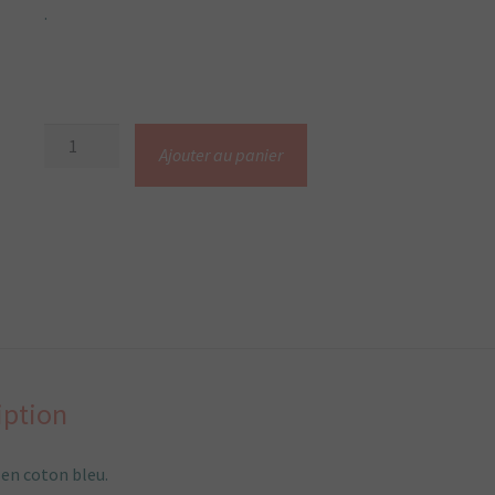
.
quantité
Ajouter au panier
de
Sac
besace
bandoulière
japonais
bleu
a
fleurs
iption
en coton bleu.