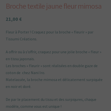
Plan du site
Broche textile jaune fleur mimosa
Plan du site
21,00
€
Points de vente
Fleur à Porter ! Craquez pour la broche « fleurir » par
Tissumi Créations.
Politique de confidentialité
A offrir ou à s’offrir, craquez pour une jolie broche « fleur »
Une envie particulière
en tissu japonais.
Les broches « fleurir » sont réalisées en double gaze de
Vous aimez Tissumi,
coton de chez Nani Iro.
Matelassée, la broche mimosa et délicatement surpiquée
en noir et doré.
De par le placement du tissu et des surpiqures, chaque
modèle, comme vous est unique !