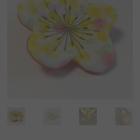
La boutique Tissumi
Livraison
Love Nani Iro et jolis tissus
Mentions légales
Mon compte
Nous contacter
Offrez une carte cadeau
Panier