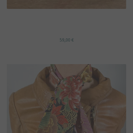
Sac besace bandoulière velours bleu canard et fleur du
japon
59,00
€