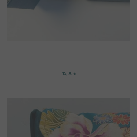
Ceinture tissu coton fleuri noir bleu marine et boucle
ancienne rouge
45,00
€