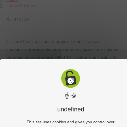
Jupes et robes
À propos
Tissumi Créations, une marque de mode française
tendance colorée à l'inspiration rétro japonisante qui met
en valeur votre féminité. TISSUMI, c'est un soin du détail,
de jolies matières & imprimés et des coupes confortables à
porter, pour se parer, être enviée, s'inventer ! Robes rétros
ou portefeuille, jupes et jupons, ceintures obi pour avoir
une taille de guêpe, cols et mitaines, guêtres courtes,
☝ 🍪
tops, blouses et caracos, tous les produits Tissumi sont
made in France, conçus et fabriqués à Moulins (Allier, 03)
undefined
en séries limitées ou pièces uniques.
This site uses cookies and gives you control over