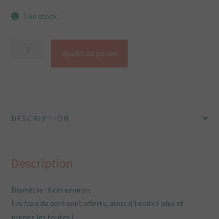
1 en stock
quantité
Ajouter au panier
de
Broche
textile
jaune
fleur
DESCRIPTION
mimosa
Description
Diamètre : 6 cm environ.
Les frais de port sont offerts, alors n’hésitez plus et
prenez les toutes !