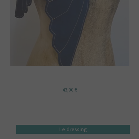
Etole Ailes japon vague hokusai
43,00
€
Le dressing