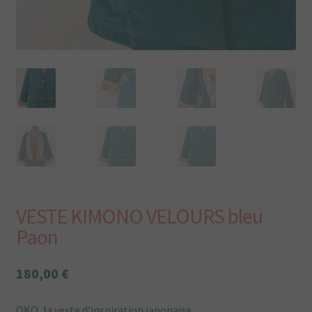
Plan du site
Plan du site
Points de vente
Politique de confidentialité
Une envie particulière
Vous aimez Tissumi,
VESTE KIMONO VELOURS bleu
Paon
180,00
€
OKO, la veste d’inspiration japonaise.