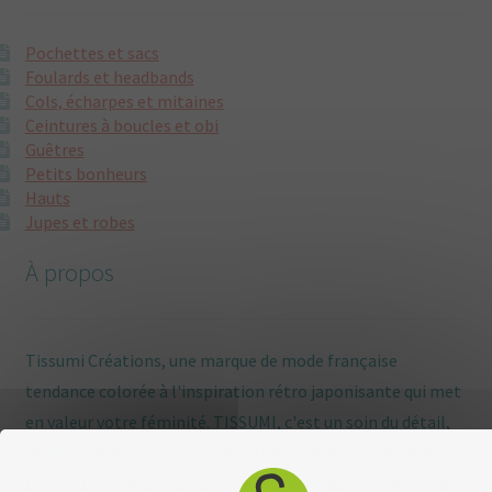
Pochettes et sacs
Foulards et headbands
Cols, écharpes et mitaines
Ceintures à boucles et obi
Guêtres
Petits bonheurs
Hauts
Jupes et robes
À propos
Tissumi Créations, une marque de mode française
tendance colorée à l'inspiration rétro japonisante qui met
en valeur votre féminité. TISSUMI, c'est un soin du détail,
de jolies matières & imprimés et des coupes confortables à
porter, pour se parer, être enviée, s'inventer ! Robes rétros