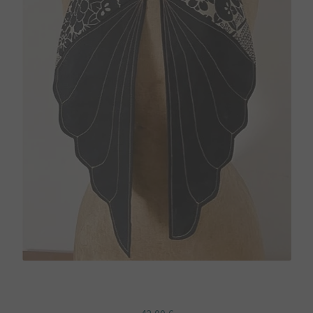
Etole Ailes tissu bleu japonais shashiko