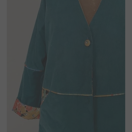
La boutique Tissumi
Livraison
Love Nani Iro et jolis tissus
Mentions légales
Mon compte
Nous contacter
Offrez une carte cadeau
Panier