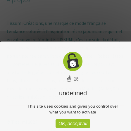
Tissumi Créations, une marque de mode française
tendance colorée à l'inspiration rétro japonisante qui met
en valeur votre féminité. TISSUMI, c'est un soin du détail,
de jolies matières & imprimés et des coupes confortables à
porter, pour se parer, être enviée, s'inventer ! Robes rétros
ou portefeuille, jupes et jupons, ceintures obi pour avoir
une taille de guêpe, cols et mitaines, guêtres courtes,
☝ 🍪
tops, blouses et caracos, tous les produits Tissumi sont
made in France, conçus et fabriqués à Moulins (Allier, 03)
undefined
en séries limitées ou pièces uniques.
This site uses cookies and gives you control over
what you want to activate
© Tissumi 2026
OK, accept all
Construit avec Storefront & WooCommerce
.