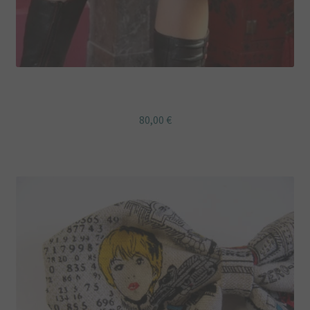
Jupe godets à pois
80,00
€