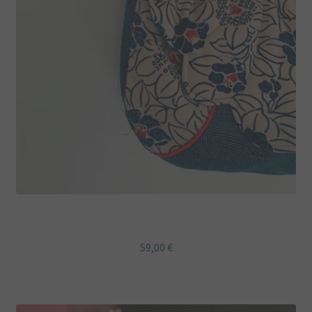
Sac besace bandoulière japonais bleu a fleurs
59,00
€