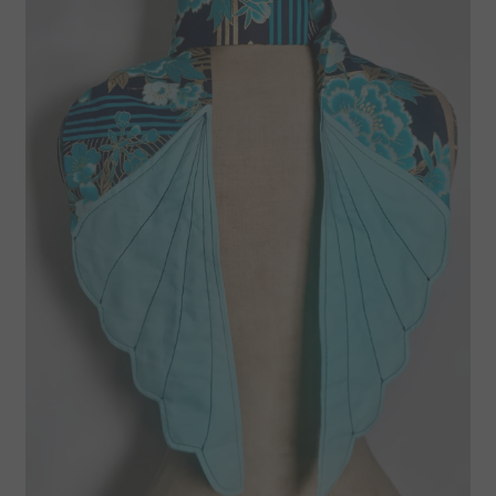
La boutique Tissumi
Livraison
Love Nani Iro et jolis tissus
Mentions légales
Mon compte
Nous contacter
Offrez une carte cadeau
Panier