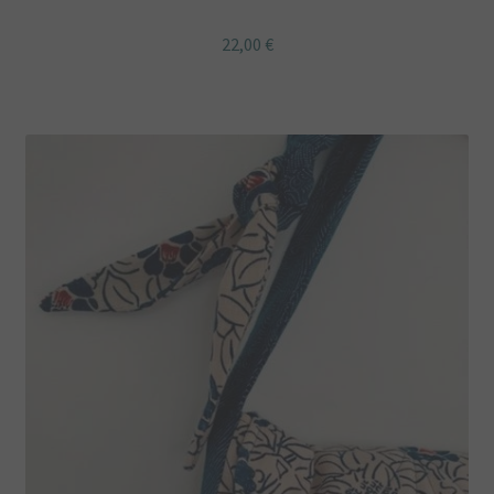
Noeud papillon à clipser tissu coton Japonais manga bd
22,00
€