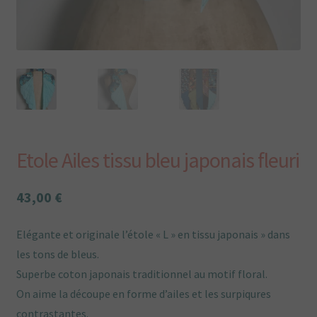
Plan du site
Plan du site
Points de vente
Politique de confidentialité
Etole Ailes tissu bleu japonais fleuri
Une envie particulière
43,00
€
Vous aimez Tissumi,
Elégante et originale l’étole « L » en tissu japonais » dans
les tons de bleus.
Superbe coton japonais traditionnel au motif floral.
On aime la découpe en forme d’ailes et les surpiqures
contrastantes.