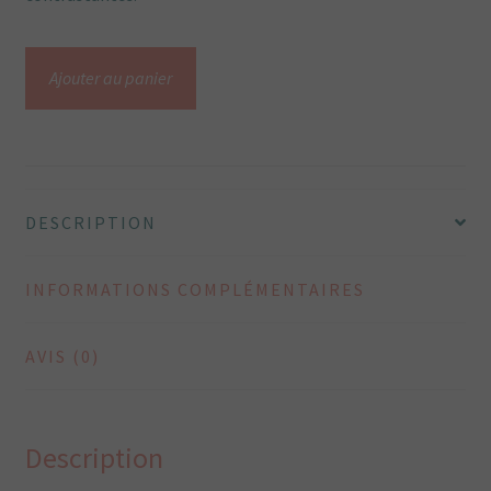
quantité
Ajouter au panier
de
Etole
Ailes
tissu
bleu
DESCRIPTION
japonais
fleuri
INFORMATIONS COMPLÉMENTAIRES
AVIS (0)
Description